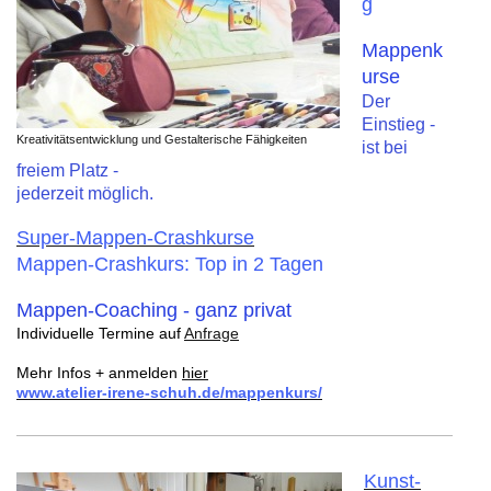
g
Mappenk
urse
Der
Einstieg -
Kreativitätsentwicklung und Gestalterische Fähigkeiten
ist bei
freiem Platz -
jederzeit möglich.
Super-Mappen-Crashkurse
Mappen-Crashkurs:
Top in 2 Tagen
Mappen-Coaching - ganz privat
Individuelle Termine auf
Anfrage
Mehr Infos + anmelden
hier
www.atelier-irene-schuh.de/mappenkurs/
Kunst-