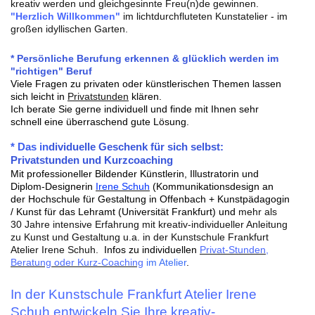
kreativ werden und gleichgesinnte Freu(n)de gewinnen.
"Herzlich Willkommen"
im lichtdurchfluteten Kunstatelier - im
großen idyllischen Garten.
* Persönliche Berufung erkennen & glücklich werden im
"richtigen" Beruf
Viele Fragen zu privaten oder künstlerischen Themen lassen
sich leicht in
Privatstunden
klären.
Ich berate Sie gerne individuell und finde mit Ihnen sehr
schnell eine überraschend gute Lösung.
* Das in
dividuelle
Geschenk für sich selb
st:
Privat
stunden und Kurzcoaching
Mit professioneller Bildender Künstlerin, Illustratorin und
Diplom-Designerin
Irene Schuh
(Kommunikationsdesign an
der Hochschule für Gestaltung in Offenbach + Kunstpädagogin
/ Kunst für das Lehramt (Universität Frankfurt) und
mehr als
30 Jahre intensive Erfahrung mit kreativ-individueller Anleitung
zu Kunst und Gestaltung u.a. in der Kunstschule Frankfurt
Atelier Irene Schuh.
Infos zu individuellen
Privat-Stunden
,
Beratung oder Kurz-Coaching
im Atelier
.
In der Kunstschule Frankfurt Atelier Irene
Schuh entwickeln Sie Ihre kreativ-