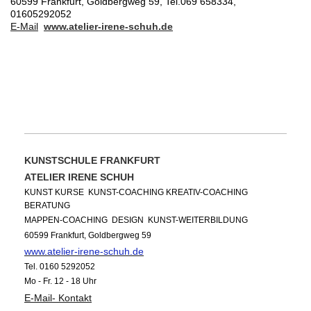
60599
Frankfurt,
Goldbergweg 59,
Tel.069 658334,
01605292052
E-Mail
www.atelier-irene-schuh.de
TERMINE, INFO`s
KUNSTSCHULE FRANKFURT
ATELIER IRENE SCHUH
KUNST KURSE KUNST-COACHING KREATIV-COACHING
BERATUNG
MAPPEN-COACHING DESIGN KUNST-WEITERBILDUNG
60599 Frankfurt,
Goldbergweg 59
www.atelier-irene-schuh.de
Tel.
0160 5292052
Mo - Fr. 12 - 18 Uhr
E-Mail- Kontakt