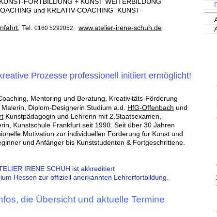
KUNST-FORTBILDUNG + KUNST WEITERBILDUNG
OACHING und KREATIV-COACHING KUNST-
nfahrt,
Tel.
www.atelier-irene-schuh.de
0160 5292052
,
reative Prozesse professionell initiiert ermöglicht!
Coaching, Mentoring und Beratung,
Kreativitäts-Förderung
, Malerin, Diplom-Designerin
Studium a.d.
HfG-Offenbach
und
rt
Kunstpädagogin
und Lehrerin mit
2.Staatsexamen,
rin,
Kunstschule Frankfurt seit 1990.
Seit über 30 Jahren
ionelle Motivation zur individuellen Förderung für Kunst und
ginner und Anfänger bis Kunststudenten & Fortgeschrittene.
IER IRENE SCHUH ist akkreditiert
um Hessen zur offiziell anerkannten Lehrerfortbildung.
nfos, die Übersicht und aktuelle Termine