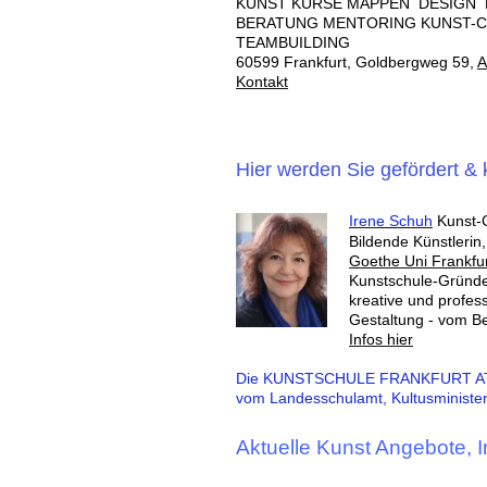
KUNST KURSE MAPPEN DESIGN 
BERATUNG MENTORING KUNST-C
TEAMBUILDING
60599 Frankfurt,
Goldbergweg 59,
A
Kontakt
Hier werden Sie gefördert & k
Irene Schuh
Kunst-
Bildende Künstlerin
Goethe Uni Frankfu
Kunstschule-Gründe
kreative und profess
Gestaltung - vom Be
Infos hier
Die KUNSTSCHULE FRANKFURT ATEL
vom Landesschulamt, Kultusministeri
Aktuelle Kunst Angebote, I