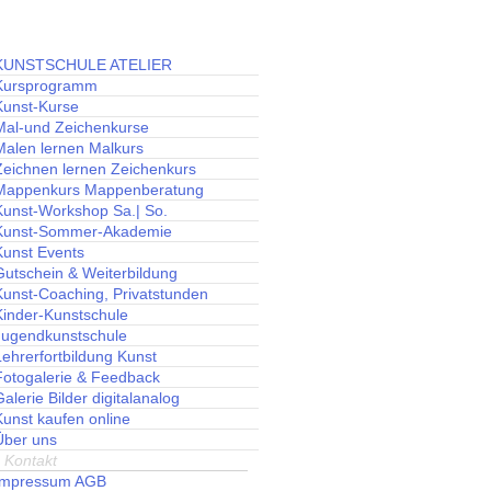
KUNSTSCHULE ATELIER
Kursprogramm
Kunst-Kurse
Mal-und Zeichenkurse
Malen lernen Malkurs
Zeichnen lernen Zeichenkurs
Mappenkurs Mappenberatung
Kunst-Workshop Sa.| So.
Kunst-Sommer-Akademie
Kunst Events
Gutschein & Weiterbildung
Kunst-Coaching, Privatstunden
Kinder-Kunstschule
Jugendkunstschule
Lehrerfortbildung Kunst
Fotogalerie & Feedback
alerie Bilder digitalanalog
Kunst kaufen online
Über uns
Kontakt
Impressum AGB