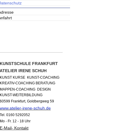
Datenschutz
Adresse
Anfahrt
TERMINE, INFO`s
KUNSTSCHULE FRANKFURT
ATELIER IRENE SCHUH
KUNST KURSE KUNST-COACHING
KREATIV-COACHING
BERATUNG
MAPPEN-COACHING DESIGN
KUNST-WEITERBILDUNG
60599 Frankfurt,
Goldbergweg 59
www.atelier-irene-schuh.de
Tel.
0160 5292052
Mo - Fr. 12 - 18 Uhr
E-Mail- Kontakt